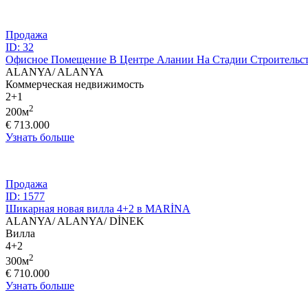
Продажа
ID: 32
Офисное Помещение В Центре Алании На Стадии Строительс
ALANYA/ ALANYA
Коммерческая недвижимость
2+1
2
200м
€ 713.000
Узнать больше
Продажа
ID: 1577
Шикарная новая вилла 4+2 в MARİNA
ALANYA/ ALANYA/ DİNEK
Вилла
4+2
2
300м
€ 710.000
Узнать больше