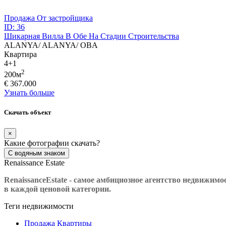
Продажа
От застройщика
ID: 36
Шикарная Вилла В Обе На Стадии Строительства
ALANYA/ ALANYA/ OBA
Квартира
4+1
2
200м
€ 367.000
Узнать больше
Скачать объект
×
Какие фотографии скачать?
С водяным знаком
Renaissance Estate
Renaissance
Estate
- самое амбициозное агентство недвижимо
в каждой ценовой категории.
Теги недвижимости
Продажа Квартиры