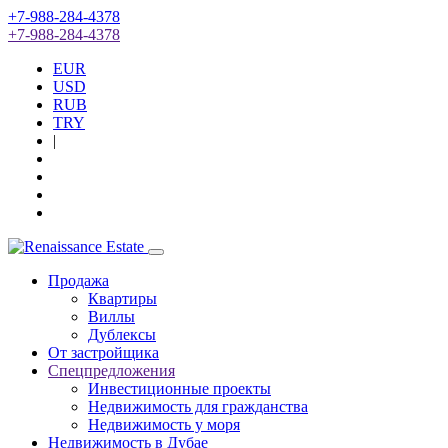
+7-988-284-4378
+7-988-284-4378
EUR
USD
RUB
TRY
|
Продажа
Квартиры
Виллы
Дублексы
От застройщика
Спецпредложения
Инвестиционные проекты
Недвижимость для гражданства
Недвижимость у моря
Недвижимость в Дубае