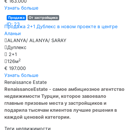
€ 163.000
Узнать больше
Продажа
От застройщика
ID: 23
Продажа 2+1 Дублекс в новом проекте в центре
Аланьи
ALANYA/ ALANYA/ SARAY
Дуплекс
2+1
2
126м
€ 197.000
Узнать больше
Renaissance Estate
Renaissance
Estate
- самое амбициозное агентство
недвижимости Турции, которое завоевало
главные призовые места у застройщиков и
подарила тысячам клиентов лучшие решения в
каждой ценовой категории.
Теги недвижимости