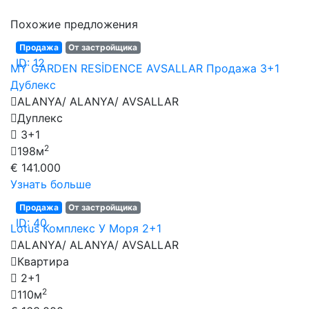
Похожие предложения
Продажа
От застройщика
ID: 12
MY GARDEN RESİDENCE AVSALLAR Продажа 3+1
Дублекс
ALANYA/ ALANYA/ AVSALLAR
Дуплекс
3+1
2
198м
€ 141.000
Узнать больше
Продажа
От застройщика
ID: 40
Lotus Комплекс У Моря 2+1
ALANYA/ ALANYA/ AVSALLAR
Квартира
2+1
2
110м